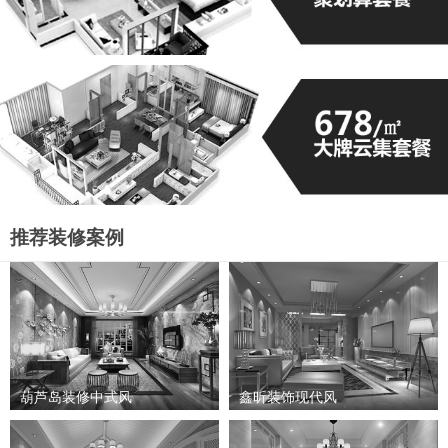
推荐装修案例
葫芦岛装修中式风
鑫昕装饰现代风