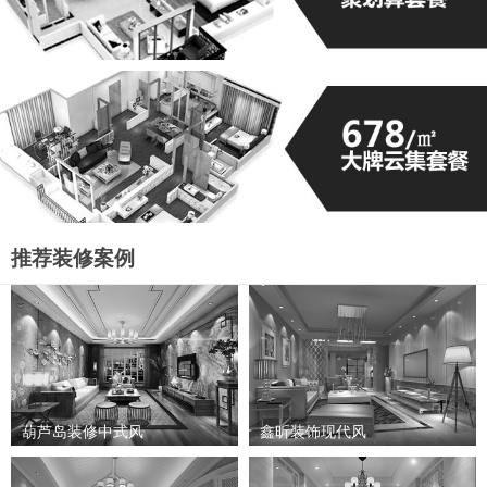
推荐装修案例
葫芦岛装修中式风
鑫昕装饰现代风