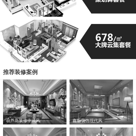
推荐装修案例
葫芦岛装修中式风
鑫昕装饰现代风