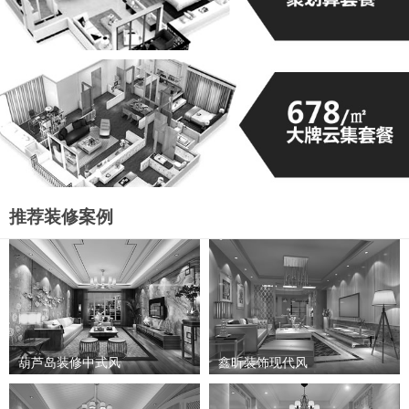
推荐装修案例
葫芦岛装修中式风
鑫昕装饰现代风