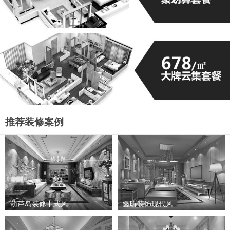
推荐装修案例
葫芦岛装修中式风
鑫昕装饰现代风